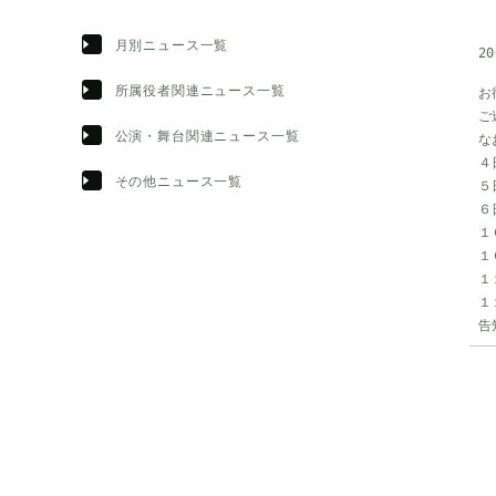
月別ニュース一覧
20
所属役者関連ニュース一覧
お
ご
公演・舞台関連ニュース一覧
な
４
その他ニュース一覧
５
６
１
１
１
１
告