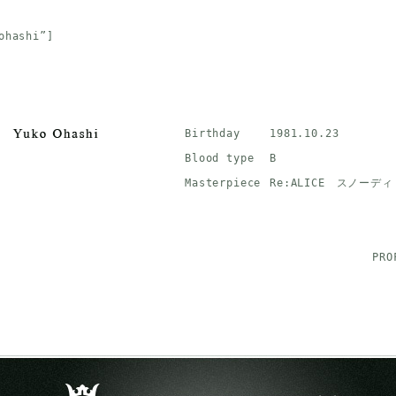
ohashi”]
Birthday
1981.10.23
Blood type
B
Masterpiece
Re:ALICE スノーディ
PR