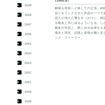
COMMENT
2009
劇場を赤坂へと移しての公演。AND
話とをリンクさせた作品の一つで
2008
恋人が消えた事をきっかけに、雑
を親友と共に辿るようになる。し
2007
親友の失踪と、更に自分自身をも
過去と現在、記憶と追憶が織り交ざる
2006
ンス・ストーリー。
2005
2004
2003
2002
2001
2000
1999