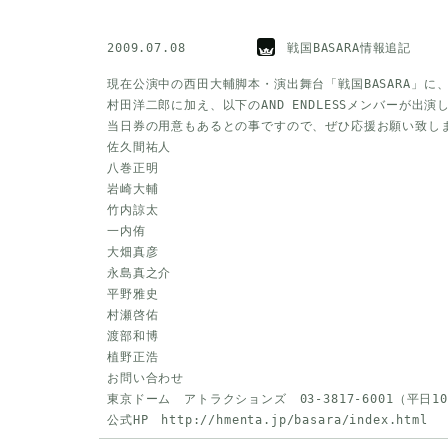
2009.07.08
戦国BASARA情報追記
現在公演中の西田大輔脚本・演出舞台「戦国BASARA」に
村田洋二郎に加え、以下のAND ENDLESSメンバーが出演
当日券の用意もあるとの事ですので、ぜひ応援お願い致し
佐久間祐人
八巻正明
岩崎大輔
竹内諒太
一内侑
大畑真彦
永島真之介
平野雅史
村瀬啓佑
渡部和博
植野正浩
お問い合わせ
東京ドーム アトラクションズ 03-3817-6001（平日10
公式HP
http://hmenta.jp/basara/index.html