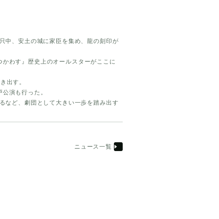
っ只中、安土の城に家臣を集め、龍の刻印が
つかわす』歴史上のオールスターがここに
動き出す。
戸公演も行った。
えるなど、劇団として大きい一歩を踏み出す
ニュース一覧