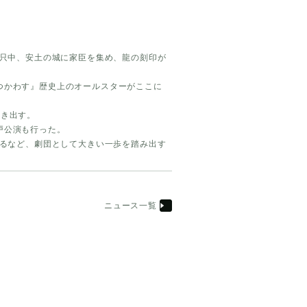
っ只中、安土の城に家臣を集め、龍の刻印が
つかわす』歴史上のオールスターがここに
動き出す。
戸公演も行った。
えるなど、劇団として大きい一歩を踏み出す
ニュース一覧