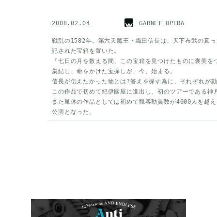
2008.02.04
GARNET OPERA
戦乱の1582年。第六天魔王・織田信長は、天下布武の真
記された宝箱を置いた。
『七日の月を数える間、この宝箱を見つけたものに褒美を
集結し、命をかけた宝探しが、今、始まる。
信長が伝えたかった物とは?答えを探す為に、それぞれが
この作品で初めて紀伊國屋に進出し、初のツアーである神
また単体の作品としては初めて観客動員数が4000人を越
公演となった。