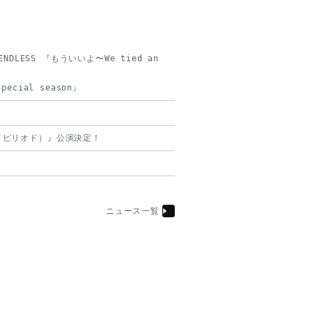
D ENDLESS 『もういいよ〜We tied an
Special season』
ロウ ピリオド）』公演決定！
ニュース一覧