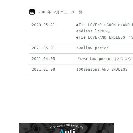
2008年02月ニュース一覧
2023.05.21
●Tie LOVE×DisGOONie/AN
endless love〜』
●Tie LOVE×AND ENDLESS 『
2021.05.01
swallow period
2021.04.05
『swallow period（スワ
2021.01.08
100seasons AND ENDLESS